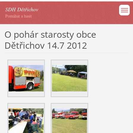
SDH Dětřichov
Pomáhat a hasit
O pohár starosty obce
Dětřichov 14.7 2012