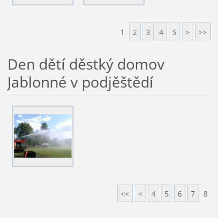
1
2
3
4
5
>
>>
Den dětí děstký domov
Jablonné v podjěštědí
<<
<
4
5
6
7
8