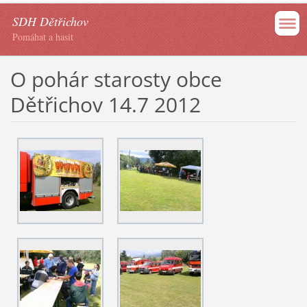
SDH Dětřichov
Pomáhat a hasit
O pohár starosty obce
Dětřichov 14.7 2012