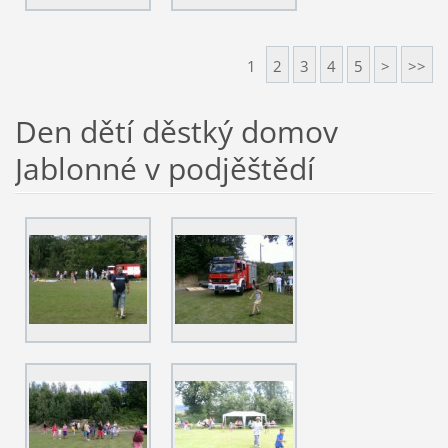
1
2
3
4
5
>
>>
Den dětí děstký domov
Jablonné v podjěštědí