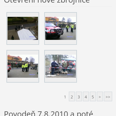
1
2
3
4
5
>
>>
Povodeň 7.8.2010 a poté