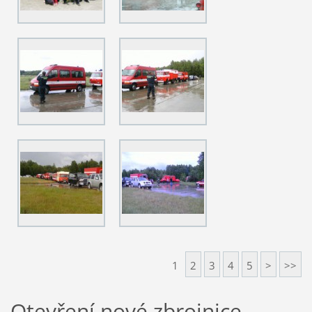
1
2
3
4
5
>
>>
Otevření nové zbrojnice