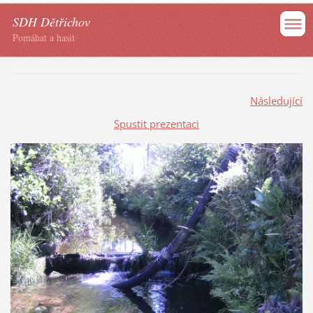
SDH Dětřichov
Pomáhat a hasit
Následující
Spustit prezentaci