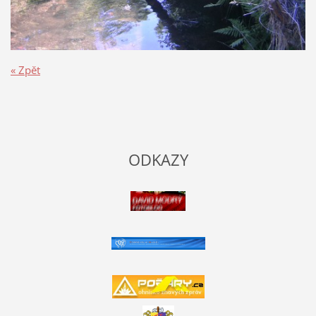
« Zpět
ODKAZY