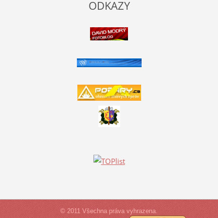
ODKAZY
© 2011 Všechna práva vyhrazena.