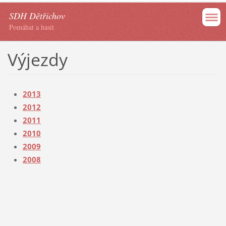
SDH Dětřichov
Pomáhat a hasit
Výjezdy
2013
20
12
2011
2010
2009
2008