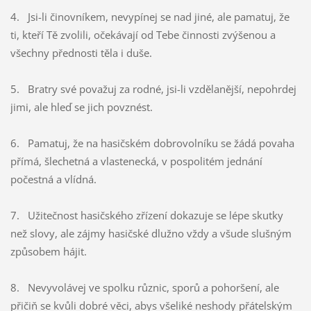
4. Jsi-li činovníkem, nevypínej se nad jiné, ale pamatuj, že
ti, kteří Tě zvolili, očekávají od Tebe činnosti zvýšenou a
všechny přednosti těla i duše.
5. Bratry své považuj za rodné, jsi-li vzdělanější, nepohrdej
jimi, ale hleď se jich povznést.
6. Pamatuj, že na hasičském dobrovolníku se žádá povaha
přímá, šlechetná a vlastenecká, v pospolitém jednání
počestná a vlídná.
7. Užitečnost hasičského zřízení dokazuje se lépe skutky
než slovy, ale zájmy hasičské dlužno vždy a všude slušným
způsobem hájit.
8. Nevyvolávej ve spolku různic, sporů a pohoršení, ale
přičiň se kvůli dobré věci, abys všeliké neshody přátelským