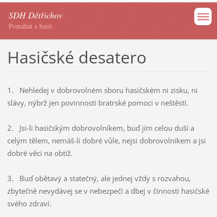
SDH Dětřichov
Pomáhat a hasit
Hasičské desatero
1. Nehledej v dobrovolném sboru hasičském ni zisku, ni
slávy, nýbrž jen povinnosti bratrské pomoci v neštěstí.
2. Jsi-li hasičským dobrovolníkem, buď jím celou duší a
celým tělem, nemáš-li dobré vůle, nejsi dobrovolníkem a jsi
dobré věci na obtíž.
3. Buď obětavý a statečný, ale jednej vždy s rozvahou,
zbytečně nevydávej se v nebezpečí a dbej v činnosti hasičské
svého zdraví.