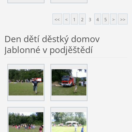
<<
<
1
2
3
4
5
>
>>
Den dětí děstký domov
Jablonné v podjěštědí