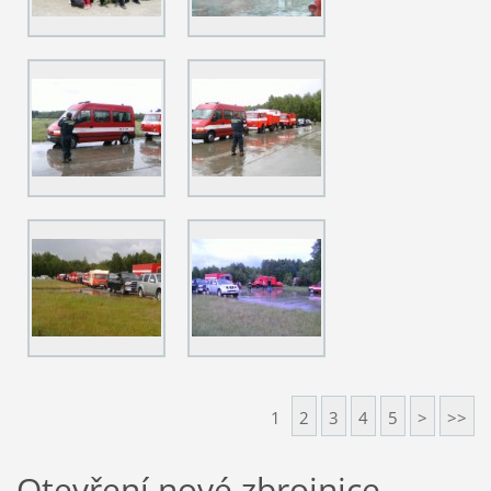
1
2
3
4
5
>
>>
Otevření nové zbrojnice