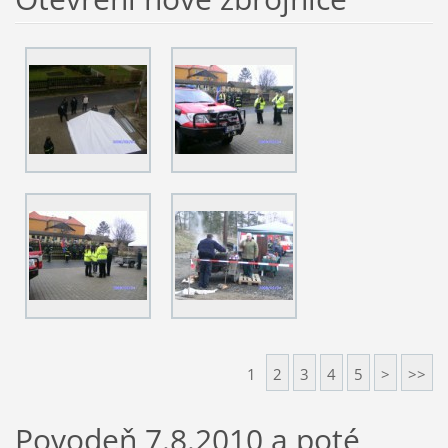
1
2
3
4
5
>
>>
Povodeň 7.8.2010 a poté