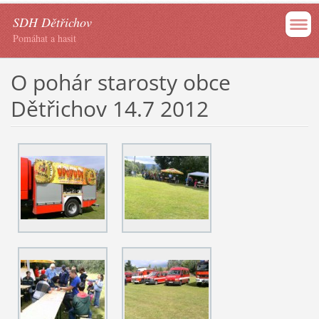
SDH Dětřichov
Pomáhat a hasit
O pohár starosty obce
Dětřichov 14.7 2012