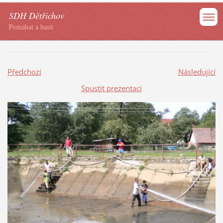
SDH Dětřichov
Pomáhat a hasit
Předchozí
Následující
Spustit prezentaci