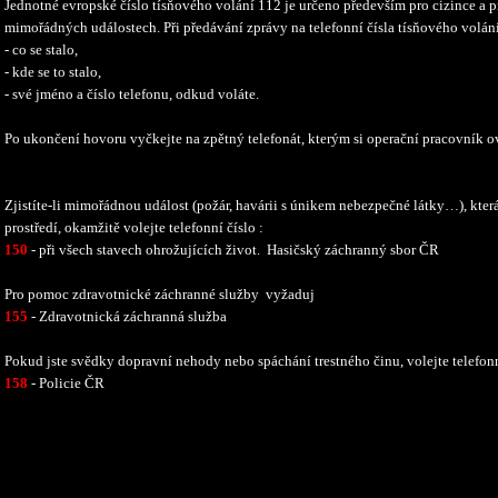
Jednotné evropské číslo tísňového volání 112 je určeno především pro cizince a p
mimořádných událostech. Při předávání zprávy na telefonní čísla tísňového volán
- co se stalo,
- kde se to stalo,
- své jméno a číslo telefonu, odkud voláte.
Po ukončení hovoru vyčkejte na zpětný telefonát, kterým si operační pracovník o
Zjistíte-li mimořádnou událost (požár, havárii s únikem nebezpečné látky…), kter
prostředí, okamžitě volejte telefonní číslo :
150
- při všech stavech ohrožujících život. Hasičský záchranný sbor ČR
Pro pomoc zdravotnické záchranné služby vyžaduj
155
- Zdravotnická záchranná služba
Pokud jste svědky dopravní nehody nebo spáchání trestného činu, volejte telefonn
158
- Policie ČR