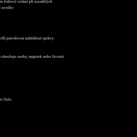
ro tísňové volání při rozsáhlých
í uveďte:
věří pravdivost nahlášené zprávy.
á ohrožuje osoby, majetek nebo životní
í číslo: