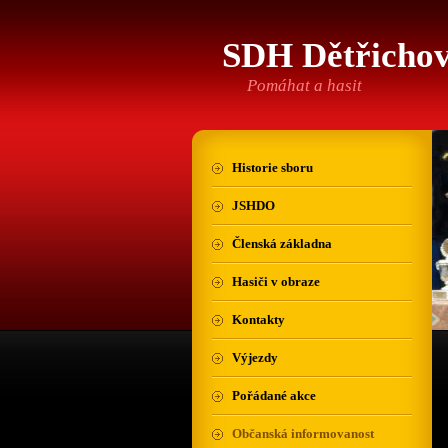
SDH Dětřicho
Pomáhat a hasit
Historie sboru
JSHDO
Členská základna
Hasiči v obraze
Kontakty
Výjezdy
Pořádané akce
Občanská informovanost