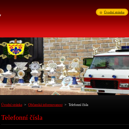
v
Úvodní stránka
Úvodní stránka
>
Občanská informovanost
>
Telefonní čísla
Telefonní čísla