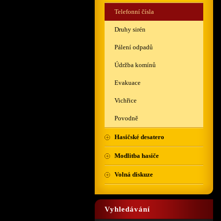
Telefonní čísla
Druhy sirén
Pálení odpadů
Údržba komínů
Evakuace
Vichřice
Povodně
Hasičské desatero
Modlitba hasiče
Volná diskuze
Vyhledávání