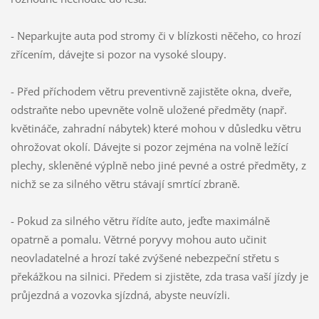
- Neparkujte auta pod stromy či v blízkosti něčeho, co hrozí
zřícením, dávejte si pozor na vysoké sloupy.
- Před příchodem větru preventivně zajistěte okna, dveře,
odstraňte nebo upevněte volně uložené předměty (např.
květináče, zahradní nábytek) které mohou v důsledku větru
ohrožovat okolí. Dávejte si pozor zejména na volně ležící
plechy, skleněné výplně nebo jiné pevné a ostré předměty, z
nichž se za silného větru stávají smrtící zbraně.
- Pokud za silného větru řídíte auto, jeďte maximálně
opatrně a pomalu. Větrné poryvy mohou auto učinit
neovladatelné a hrozí také zvýšené nebezpeční střetu s
překážkou na silnici. Předem si zjistěte, zda trasa vaší jízdy je
průjezdná a vozovka sjízdná, abyste neuvízli.