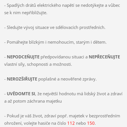
- Spadlých drátů elektrického napětí se nedotýkejte a vůbec
se k nim nepřibližujte.
- Sledujte vývoj situace ve sdělovacích prostředních.
- Pomáhejte blízkým i nemohoucím, starým i dětem.
-
NEPODCEŇUJTE
předpovídanou situaci a
NEPŘECEŇUJTE
vlastní síly, schopnosti a možnosti.
-
NEROZŠIŘUJTE
poplašné a neověřené zprávy.
-
UVĚDOMTE SI
, že největší hodnotu má lidský život a zdraví
a až potom záchrana majetku
- Pokud je váš život, zdraví popř. majetek v bezprostředním
ohrožení, volejte hasiče na číslo
112
nebo
150
.