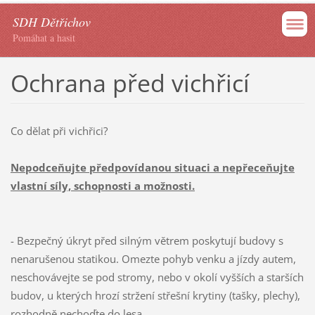
SDH Dětřichov
Pomáhat a hasit
Ochrana před vichřicí
Co dělat při vichřici?
Nepodceňujte předpovídanou situaci a nepřeceňujte
vlastní síly, schopnosti a možnosti.
- Bezpečný úkryt před silným větrem poskytují budovy s
nenarušenou statikou. Omezte pohyb venku a jízdy autem,
neschovávejte se pod stromy, nebo v okolí vyšších a starších
budov, u kterých hrozí stržení střešní krytiny (tašky, plechy),
rozhodně nechoďte do lesa.