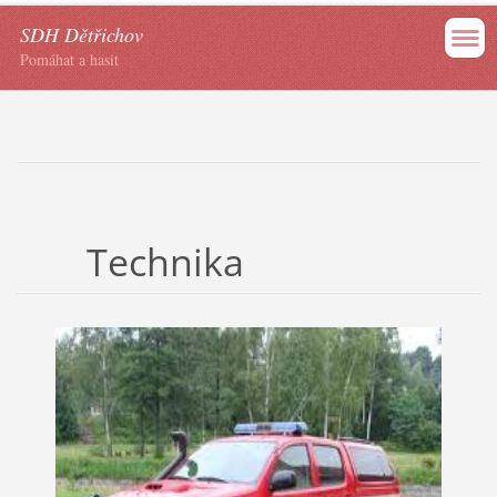
SDH Dětřichov
Pomáhat a hasit
Technika