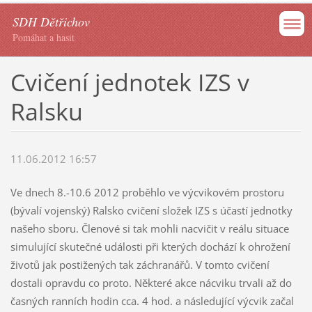
SDH Dětřichov
Pomáhat a hasit
Cvičení jednotek IZS v
Ralsku
11.06.2012 16:57
Ve dnech 8.-10.6 2012 proběhlo ve výcvikovém prostoru
(bývalí vojenský) Ralsko cvičení složek IZS s účastí jednotky
našeho sboru. Členové si tak mohli nacvičit v reálu situace
simulující skutečné události při kterých dochází k ohrožení
životů jak postižených tak záchranářů. V tomto cvičení
dostali opravdu co proto. Některé akce nácviku trvali až do
časných ranních hodin cca. 4 hod. a následující výcvik začal