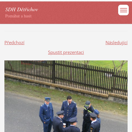
SDH Dětřichov
Pomáhat a hasit
Předchozí
Následující
Spustit prezentaci