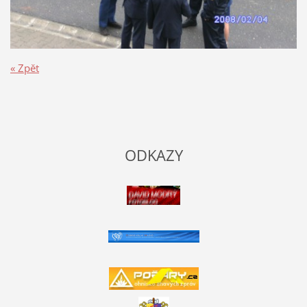
« Zpět
ODKAZY