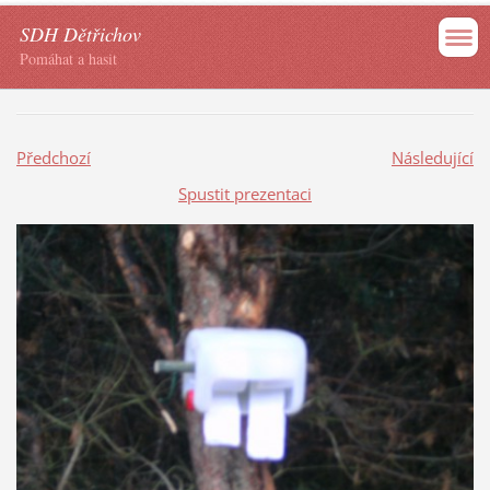
SDH Dětřichov
Pomáhat a hasit
Předchozí
Následující
Spustit prezentaci