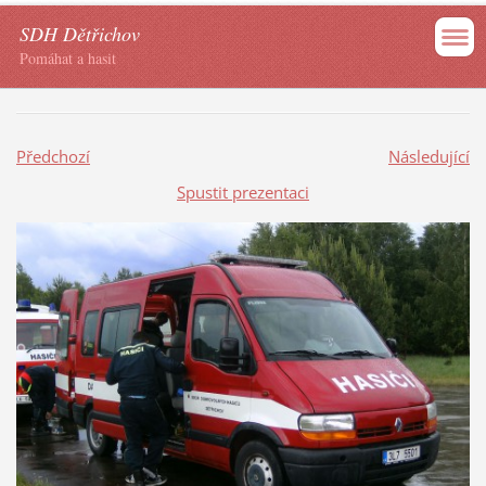
SDH Dětřichov
Pomáhat a hasit
Předchozí
Následující
Spustit prezentaci