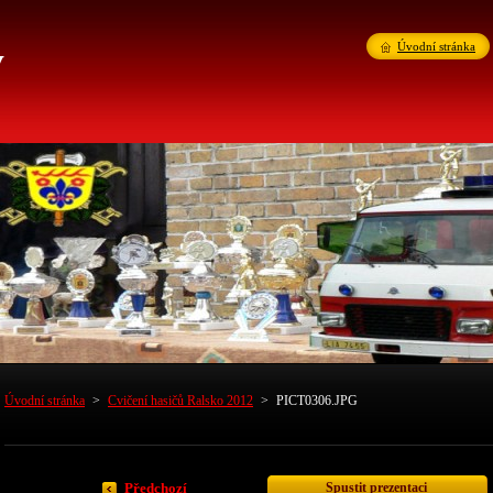
v
Úvodní stránka
Úvodní stránka
>
Cvičení hasičů Ralsko 2012
>
PICT0306.JPG
Spustit prezentaci
Předchozí