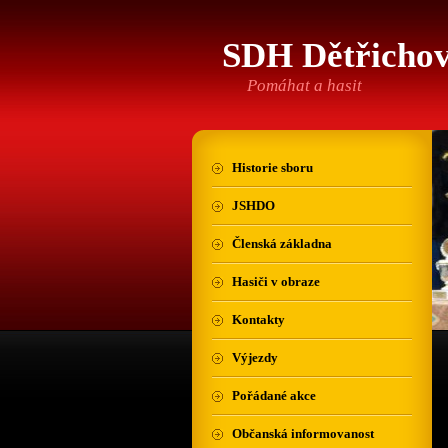
SDH Dětřicho
Pomáhat a hasit
Historie sboru
JSHDO
Členská základna
Hasiči v obraze
Kontakty
Výjezdy
Pořádané akce
Občanská informovanost